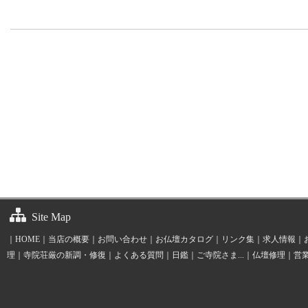
Site Map
｜
HOME
｜
当店の概要
｜
お問い合わせ
｜
お仏壇カタログ
｜
リンク集
｜
求人情報
｜
理
｜
寺院荘厳の新調・修復
｜
よくある質問
｜
日鑑
｜
ご寺院さま...
｜
仏壇修理
｜
営