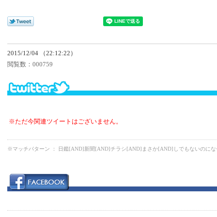
2015/12/04 （22:12:22）
閲覧数：
000759
※ただ今関連ツイートはございません。
※マッチパターン ： 日鑑[AND]新聞[AND]チラシ[AND]まさか[AND]しでもないのにな