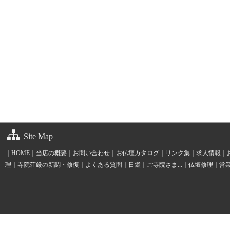
Site Map
｜
HOME
｜
当店の概要
｜
お問い合わせ
｜
お仏壇カタログ
｜
リンク集
｜
求人情報
｜
理
｜
寺院荘厳の新調・修復
｜
よくある質問
｜
日鑑
｜
ご寺院さま...
｜
仏壇修理
｜
営