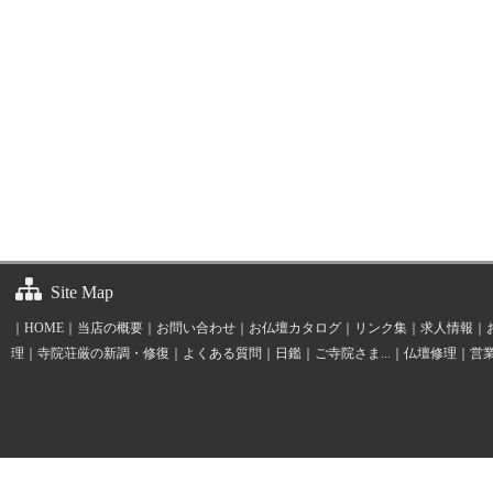
Site Map
｜
HOME
｜
当店の概要
｜
お問い合わせ
｜
お仏壇カタログ
｜
リンク集
｜
求人情報
｜
理
｜
寺院荘厳の新調・修復
｜
よくある質問
｜
日鑑
｜
ご寺院さま...
｜
仏壇修理
｜
営