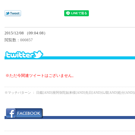
2015/12/08 （09:04:08）
閲覧数：
000857
※ただ今関連ツイートはございません。
※マッチパターン ： 日鑑[AND]座阿弥陀如来様[AND]先日[AND]仏壇[AND]処分[AND