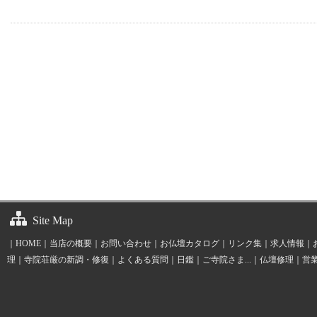
Site Map
｜
HOME
｜
当店の概要
｜
お問い合わせ
｜
お仏壇カタログ
｜
リンク集
｜
求人情報
｜
理
｜
寺院荘厳の新調・修復
｜
よくある質問
｜
日鑑
｜
ご寺院さま...
｜
仏壇修理
｜
営