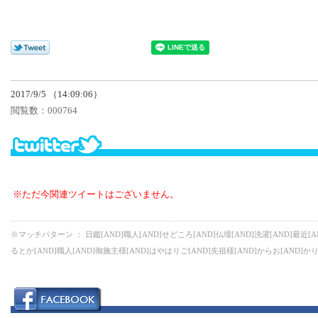
2017/9/5 （14:09:06）
閲覧数：
000764
※ただ今関連ツイートはございません。
※マッチパターン ： 日鑑[AND]職人[AND]せどころ[AND]仏壇[AND]洗濯[AND]最近[A
るとか[AND]職人[AND]御施主様[AND]はやはりご[AND]先祖様[AND]からお[AND]