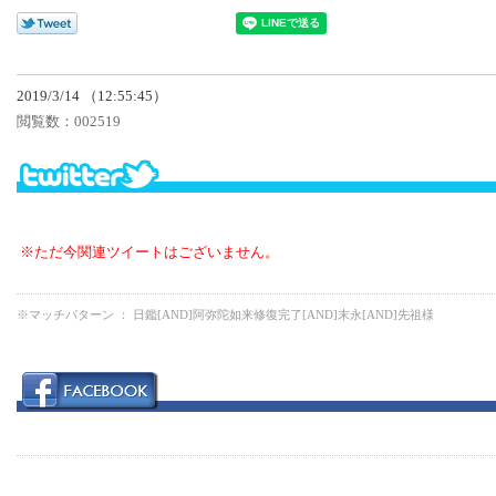
2019/3/14 （12:55:45）
閲覧数：
002519
※ただ今関連ツイートはございません。
※マッチパターン ： 日鑑[AND]阿弥陀如来修復完了[AND]末永[AND]先祖様