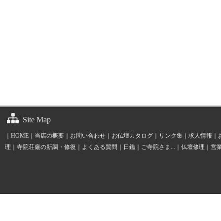
Site Map
｜
HOME
｜
当店の概要
｜
お問い合わせ
｜
お仏壇カタログ
｜
リンク集
｜
求人情報
｜
理
｜
寺院荘厳の新調・修復
｜
よくある質問
｜
日鑑
｜
ご寺院さま...
｜
仏壇修理
｜
営